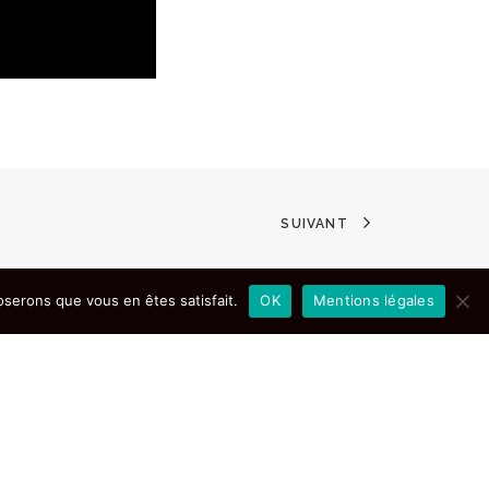
SUIVANT
oserons que vous en êtes satisfait.
OK
Mentions légales
 légales