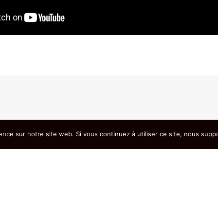
ence sur notre site web. Si vous continuez à utiliser ce site, nous supp
Action Écologie | Tous droits réservés |
mentions