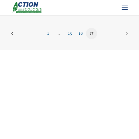
1
…
15
16
17